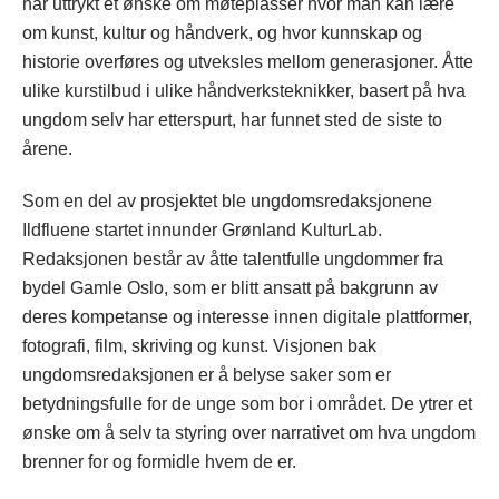
har uttrykt et ønske om møteplasser hvor man kan lære
om kunst, kultur og håndverk, og hvor kunnskap og
historie overføres og utveksles mellom generasjoner. Åtte
ulike kurstilbud i ulike håndverksteknikker, basert på hva
ungdom selv har etterspurt, har funnet sted de siste to
årene.
Som en del av prosjektet ble ungdomsredaksjonene
Ildfluene startet innunder Grønland KulturLab.
Redaksjonen består av åtte talentfulle ungdommer fra
bydel Gamle Oslo, som er blitt ansatt på bakgrunn av
deres kompetanse og interesse innen digitale plattformer,
fotografi, film, skriving og kunst. Visjonen bak
ungdomsredaksjonen er å belyse saker som er
betydningsfulle for de unge som bor i området. De ytrer et
ønske om å selv ta styring over narrativet om hva ungdom
brenner for og formidle hvem de er.