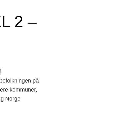
L 2 –
!
lbefolkningen på
flere kommuner,
 og Norge