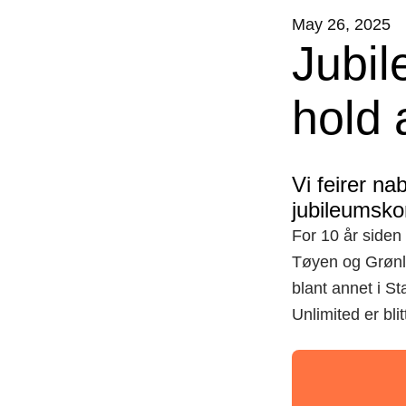
May 26, 2025
Jubi
hold 
Vi feirer n
jubileumsko
For 10 år siden
Tøyen og Grønla
blant annet i S
Unlimited er blit