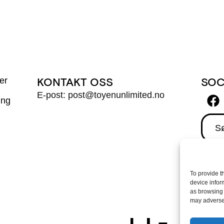
er
KONTAKT OSS
SOC
E-post: post@toyenunlimited.no
ing
Sø
To provide t
device infor
as browsing 
may adversel