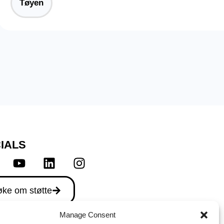
Tøyen
IALS
ke om støtte
Manage Consent