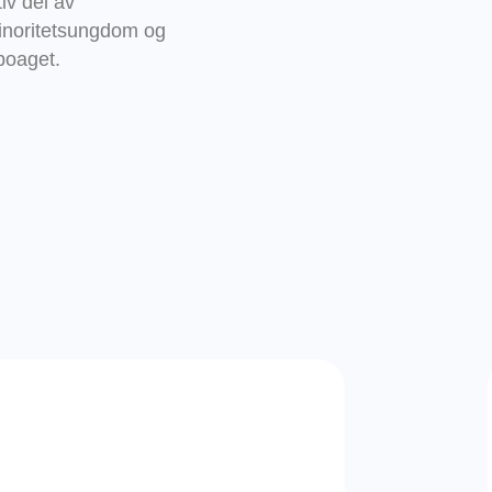
iv del av
inoritetsungdom og
boaget.