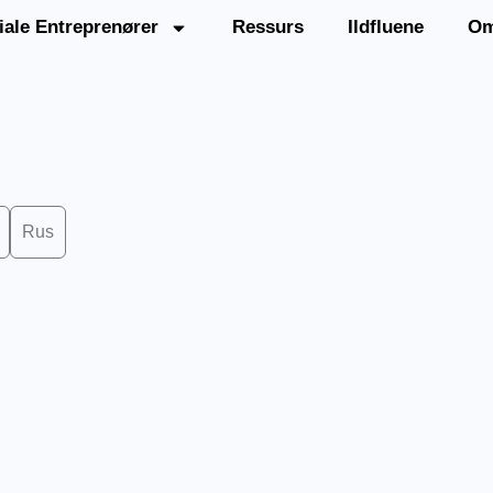
iale Entreprenører
Ressurs
Ildfluene
Om
Rus