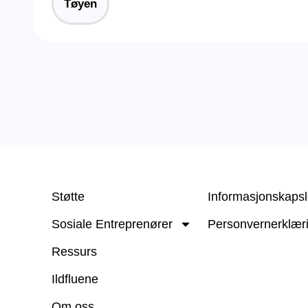
Tøyen
Støtte
Informasjonskapsl
Sosiale Entreprenører
Personvernerklær
Ressurs
Ildfluene
Om oss