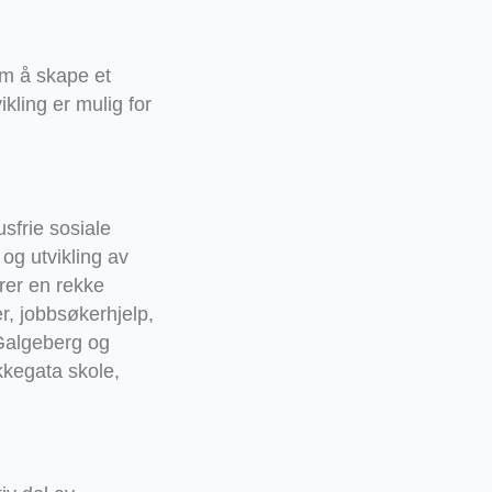
m å skape et
kling er mulig for
frie sosiale
 og utvikling av
rer en rekke
er, jobbsøkerhjelp,
 Galgeberg og
akkegata skole,