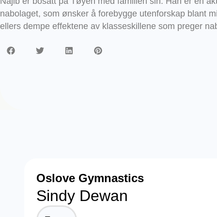
Najib er bosatt på Tøyen med familien sin. Han er en akt
nabolaget, som ønsker å forebygge utenforskap blant m
ellers dempe effektene av klasseskillene som preger na
Oslove Gymnastics
Sindy Dewan