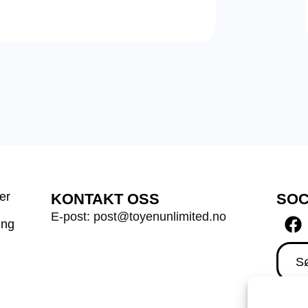
er
KONTAKT OSS
SOC
E-post: post@toyenunlimited.no
ing
Sø