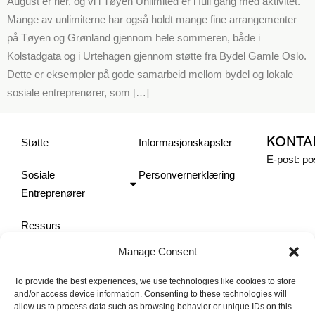
August er her, og vi i Tøyen Unlimited er i full gang med aktivitet.
Mange av unlimiterne har også holdt mange fine arrangementer
på Tøyen og Grønland gjennom hele sommeren, både i
Kolstadgata og i Urtehagen gjennom støtte fra Bydel Gamle Oslo.
Dette er eksempler på gode samarbeid mellom bydel og lokale
sosiale entreprenører, som […]
KONTA
Støtte
Informasjonskapsler
E-post: p
Sosiale
Personvernerklæring
Entreprenører
Ressurs
Manage Consent
Ildfluene
To provide the best experiences, we use technologies like cookies to store
Om oss
and/or access device information. Consenting to these technologies will
allow us to process data such as browsing behavior or unique IDs on this