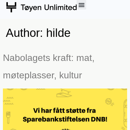
Sosiale Entreprenører
Om oss
Author:
hilde
Nabolagets kraft: mat,
møteplasser, kultur