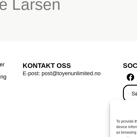
é Larsen
er
KONTAKT OSS
SOC
E-post: post@toyenunlimited.no
ing
Sø
To provide t
device infor
as browsing 