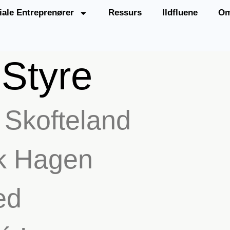
iale Entreprenører
Ressurs
Ildfluene
Om
:
Styre
 Skofteland
k Hagen
ed