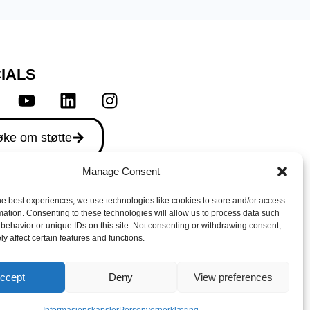
IALS
ke om støtte
Manage Consent
he best experiences, we use technologies like cookies to store and/or access
mation. Consenting to these technologies will allow us to process data such
behavior or unique IDs on this site. Not consenting or withdrawing consent,
y affect certain features and functions.
© 2025 Tøyen Unlimited – Made
ccept
Deny
View preferences
with love by
PlayDesign Studio