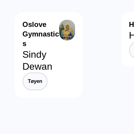
Oslove
H
Gymnastic
s
Sindy
Dewan
Tøyen