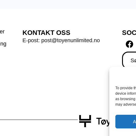
er
KONTAKT OSS
SOC
E-post: post@toyenunlimited.no
ing
Sø
To provide t
device infor
as browsing 
may adversel
A